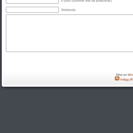
E-post (kommer inte att publiceras)
Webbsida
Drivs av
Wor
Inlägg (