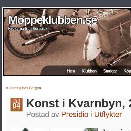
Moppeklubben.se
Moppeklubben.se
Moppeklubben.se
Moppeklubben.se
Moppeklubben.se
Krökarna från Burträsk
Krökarna från Burträsk
Krökarna från Burträsk
Krökarna från Burträsk
Krökarna från Burträsk
Hem
Klubben
Stadgar
Köp 
«
Hemma hos Görgen
Konst i Kvarnbyn, 
Jul
04
2017
Postad av
Presidio
i
Utflykter