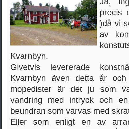
Ja, in
precis 
)då vi s
av kon
konst
Kvarnbyn.
Givetvis levererade konstn
Kvarnbyn även detta år och
mopedister är det ju som va
vandring med intryck och en
beundran som varvas med skrat
Eller som enligt en av arra