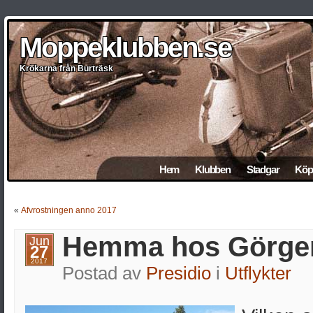
Moppeklubben.se
Moppeklubben.se
Moppeklubben.se
Moppeklubben.se
Moppeklubben.se
Krökarna från Burträsk
Krökarna från Burträsk
Krökarna från Burträsk
Krökarna från Burträsk
Krökarna från Burträsk
Hem
Klubben
Stadgar
Köp 
«
Afvrostningen anno 2017
Hemma hos Görge
Jun
27
2017
Postad av
Presidio
i
Utflykter