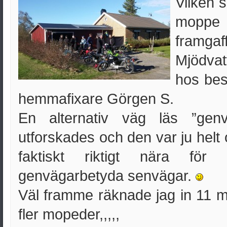
Vilken 
moppe 
fram
Mjödva
hos bes
hemmafixare Görgen S.
En alternativ väg läs ”genvä
utforskades och den var ju helt
faktiskt riktigt nära för
genvägarbetyda senvägar.
Väl framme räknade jag in 11 
fler mopeder,,,,,