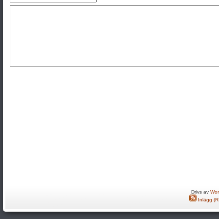
Drivs av
Wor
Inlägg (