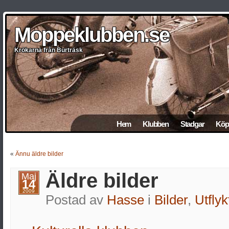
Moppeklubben.se
Moppeklubben.se
Moppeklubben.se
Moppeklubben.se
Moppeklubben.se
Krökarna från Burträsk
Krökarna från Burträsk
Krökarna från Burträsk
Krökarna från Burträsk
Krökarna från Burträsk
Hem
Klubben
Stadgar
Köp 
«
Ännu äldre bilder
Äldre bilder
Maj
14
2009
Postad av
Hasse
i
Bilder
,
Utflyk