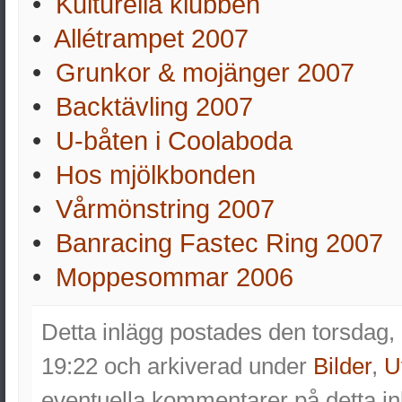
•
Kulturella klubben
•
Allétrampet 2007
•
Grunkor & mojänger 2007
•
Backtävling 2007
•
U-båten i Coolaboda
•
Hos mjölkbonden
•
Vårmönstring 2007
•
Banracing Fastec Ring 2007
•
Moppesommar 2006
Detta inlägg postades den torsdag,
19:22 och arkiverad under
Bilder
,
U
eventuella kommentarer på detta 