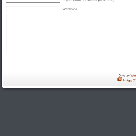
Webbsida
Drivs av
Wor
Inlägg (