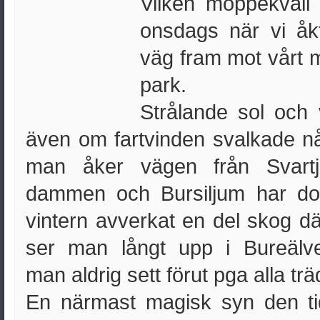
Vilken moppekväll
onsdags när vi åk
väg fram mot vårt m
park.
Strålande sol och
även om fartvinden svalkade n
man åker vägen från Svart
dammen och Bursiljum har d
vintern avverkat en del skog d
ser man långt upp i Bureälv
man aldrig sett förut pga alla tr
En närmast magisk syn den ti