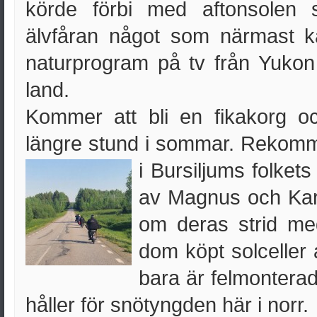
körde förbi med aftonsolen s
älvfåran något som närmast k
naturprogram på tv från Yukon r
land.
Kommer att bli en fikakorg oc
längre stund i sommar. Rekom
i Bursiljums folket
av Magnus och Kar
om deras strid med
dom köpt solceller 
bara är felmontera
håller för snötyngden här i norr.