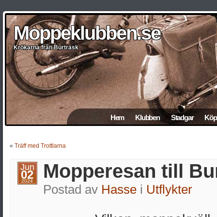
Moppeklubben.se
Moppeklubben.se
Moppeklubben.se
Moppeklubben.se
Moppeklubben.se
Krökarna från Burträsk
Krökarna från Burträsk
Krökarna från Burträsk
Krökarna från Burträsk
Krökarna från Burträsk
Hem
Klubben
Stadgar
Köp 
«
Träff med Trottlarna
Mopperesan till Bur
Jun
02
2024
Postad av
Hasse
i
Utflykter