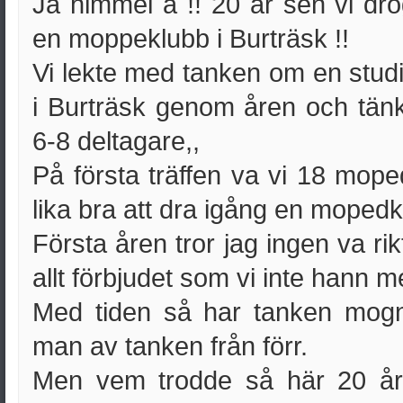
Ja himmel å !! 20 år sen vi dr
en moppeklubb i Burträsk !!
Vi lekte med tanken om en stud
i Burträsk genom åren och tänk
6-8 deltagare,,
På första träffen va vi 18 mope
lika bra att dra igång en mopedk
Första åren tror jag ingen va rik
allt förbjudet som vi inte hann me
Med tiden så har tanken mogna
man av tanken från förr.
Men vem trodde så här 20 år 