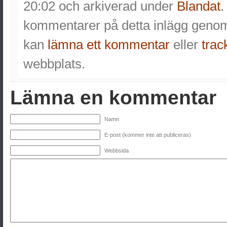
20:02 och arkiverad under
Blandat
.
kommentarer på detta inlägg gen
kan
lämna ett kommentar
eller
trac
webbplats.
Lämna en kommentar
Namn
E-post (kommer inte att publiceras)
Webbsida