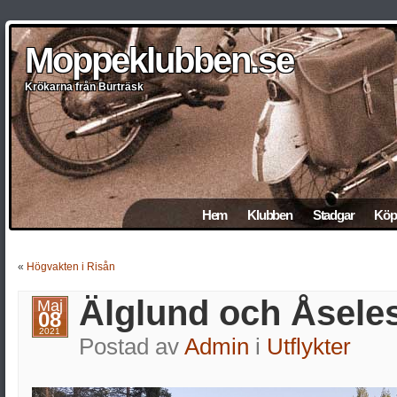
Moppeklubben.se
Moppeklubben.se
Moppeklubben.se
Moppeklubben.se
Moppeklubben.se
Krökarna från Burträsk
Krökarna från Burträsk
Krökarna från Burträsk
Krökarna från Burträsk
Krökarna från Burträsk
Hem
Klubben
Stadgar
Köp 
«
Högvakten i Risån
Älglund och Åsele
Maj
08
2021
Postad av
Admin
i
Utflykter