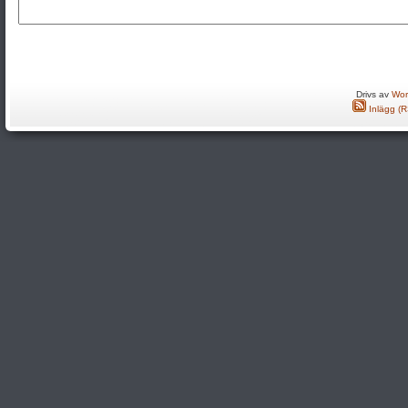
Drivs av
Wor
Inlägg (