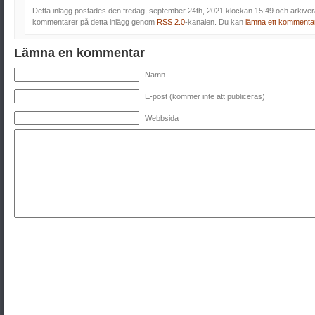
Detta inlägg postades den fredag, september 24th, 2021 klockan 15:49 och arkive
kommentarer på detta inlägg genom
RSS 2.0
-kanalen. Du kan
lämna ett kommenta
Lämna en kommentar
Namn
E-post (kommer inte att publiceras)
Webbsida