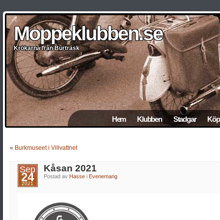
Moppeklubben.se
Moppeklubben.se
Moppeklubben.se
Moppeklubben.se
Moppeklubben.se
Krökarna från Burträsk
Krökarna från Burträsk
Krökarna från Burträsk
Krökarna från Burträsk
Krökarna från Burträsk
Hem
Klubben
Stadgar
Köp 
«
Burkmuseet i Villvattnet
Kåsan 2021
Sep
24
Postad av
Hasse
i
Evenemang
2021