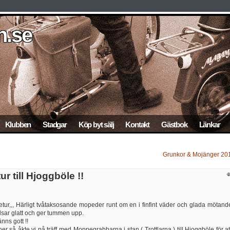
.se
n.se
n.se
.se
n.se
Klubben
Stadgar
Köp byt sälj
Kontakt
Gästbok
Länkar
Grunkor & Mojänger 20
r till Hjoggböle !!
etur,,, Härligt tvåtaksosande mopeder runt om en i finfint väder och glada mötand
lsar glatt och ger tummen upp.
nns gott !!
r så åkte vi på träff med Moppegrabbarna i stan ( Trottlarna ) till Hjoggböle för at