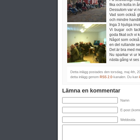
fika och kolla in 
Dessutom var vi no
Vad som också gla
och mindre handika
Inga 3 hjuliga inva
Vi bugar och tac
goda fikat och vi 
Något som också s
en del rullande ser
Det är bra med mek
Nu sparkar vi ur
nästa gång vi ses 
Detta inlägg postades den torsdag, maj 4th, 
detta inlägg genom
RSS 2.0
-kanalen. Du kan
Lämna en kommentar
Namn
E-post (komm
Webbsida