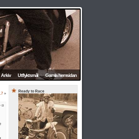
Arkiv
Utflyktsmål
Gamla hemsidan
Ready to Race
17
»
e
t