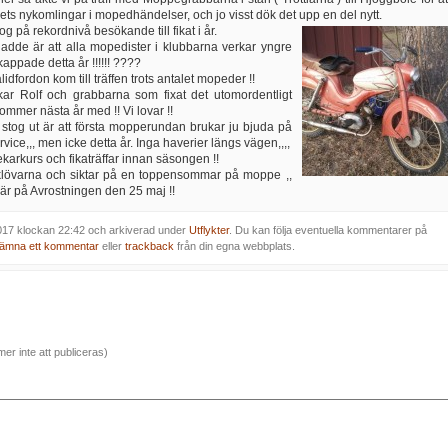
årets nykomlingar i mopedhändelser, och jo visst dök det upp en del nytt.
g på rekordnivå besökande till fikat i år.
dde är att alla mopedister i klubbarna verkar yngre
ppade detta år !!!!!! ????
lidfordon kom till träffen trots antalet mopeder !!
kar Rolf och grabbarna som fixat det utomordentligt
kommer nästa år med !! Vi lovar !!
tog ut är att första mopperundan brukar ju bjuda på
vice,,, men icke detta år. Inga haverier längs vägen,,,,
arkurs och fikaträffar innan säsongen !!
 klövarna och siktar på en toppensommar på moppe ,,
är på Avrostningen den 25 maj !!
2017 klockan 22:42 och arkiverad under
Utflykter
. Du kan följa eventuella kommentarer på
lämna ett kommentar
eller
trackback
från din egna webbplats.
er inte att publiceras)