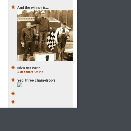
And the winner is…
Nå’n fler här?
1 Besökare
Online
Yep, three chain-drop’s