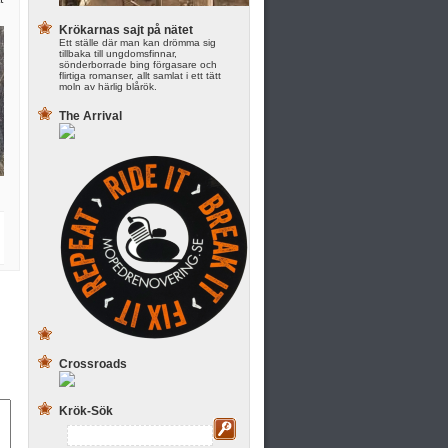
Krökarnas sajt på nätet
Ett ställe där man kan drömma sig
tillbaka till ungdomsfinnar,
sönderborrade bing förgasare och
flirtiga romanser, allt samlat i ett tätt
moln av härlig blårök.
The Arrival
Crossroads
Krök-Sök