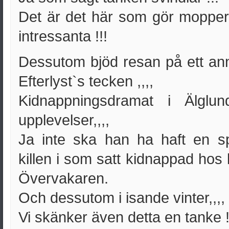
Det är det här som gör moppere
intressanta !!!
Dessutom bjöd resan på ett ann
Efterlyst`s tecken ,,,,
Kidnappningsdramat i Älglun
upplevelser,,,,
Ja inte ska han ha haft en sp
killen i som satt kidnappad hos k
Övervakaren.
Och dessutom i isande vinter,,,,
Vi skänker även detta en tanke !