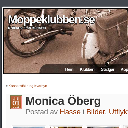
Moppeklubben.se
Moppeklubben.se
Moppeklubben.se
Moppeklubben.se
Moppeklubben.se
Krökarna från Burträsk
Krökarna från Burträsk
Krökarna från Burträsk
Krökarna från Burträsk
Krökarna från Burträsk
Hem
Klubben
Stadgar
Köp 
«
Konstutställning Kvarbyn
Monica Öberg
Jul
01
2011
Postad av
Hasse
i
Bilder
,
Utflyk