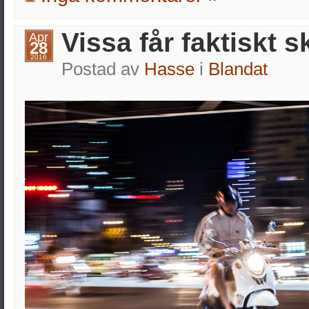
Vissa får faktiskt s
Apr
28
2016
Postad av
Hasse
i
Blandat