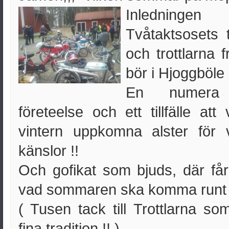
Inledninge
Tvåtaktsosets
och trottlarna
bör i Hjoggböle c
En numera s
företeelse och ett tillfälle at
vintern uppkomna alster fö
känslor !!
Och gofikat som bjuds, där f
vad sommaren ska komma runt
( Tusen tack till Trottlarna so
fina tradition !! )