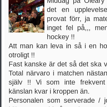
Middag på Oleary`
det en upplevels
provat förr, ja ma
inget fel på,,, me
hockey !!
Att man kan leva in så i en 
otroligt !!
Fast kanske är det så det ska v
Total närvaro i matchen näst
själv !! Vi som inte frekvent
känslan kvar i kroppen än.
Personalen som serverade / 