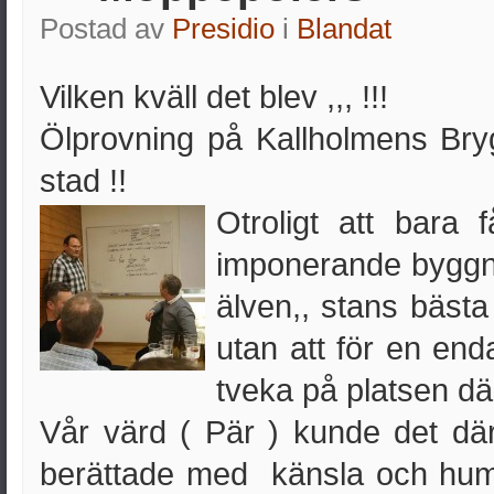
Postad av
Presidio
i
Blandat
Vilken kväll det blev ,,, !!!
Ölprovning på Kallholmens Brygg
stad !!
Otroligt att bara
imponerande byggna
älven,, stans bäst
utan att för en en
tveka på platsen där
Vår värd ( Pär ) kunde det där
berättade med känsla och hum