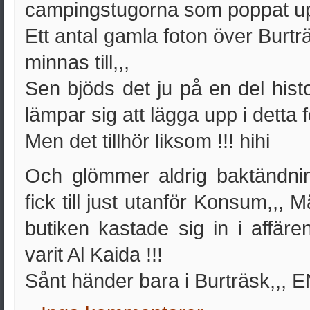
campingstugorna som poppat up
Ett antal gamla foton över Burträ
minnas till,,,
Sen bjöds det ju på en del hist
lämpar sig att lägga upp i detta f
Men det tillhör liksom !!! hihi
Och glömmer aldrig baktändn
fick till just utanför Konsum,,, 
butiken kastade sig in i affäre
varit Al Kaida !!!
Sånt händer bara i Burträsk,,, EN