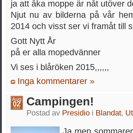
ja att åka moppe är nåt utöver de
Njut nu av bilderna på vår h
2014 och visst ser vi framåt til
Gott Nytt År
på er alla mopedvänner
Vi ses i blåröken 2015,,,,,,
Inga kommentarer »
Campingen!
Aug
02
2014
Postad av
Presidio
i
Blandat
,
Ut
Ja men sommaren s