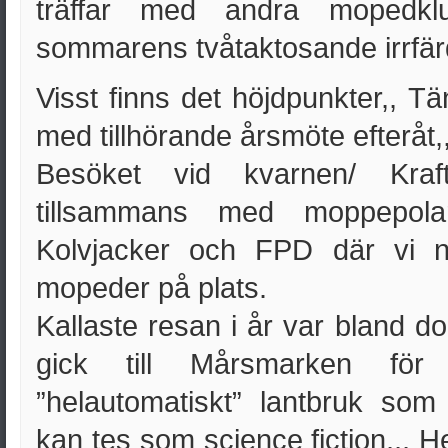
träffar med andra mopedkl
sommarens tvåtaktosande irrfä
Visst finns det höjdpunkter,, T
med tillhörande årsmöte efteråt,
Besöket vid kvarnen/ Kraft
tillsammans med moppepola
Kolvjacker och FPD där vi 
mopeder på plats.
Kallaste resan i år var bland d
gick till Mårsmarken för
”helautomatiskt” lantbruk som
kan tes som science fiction,,, Hel