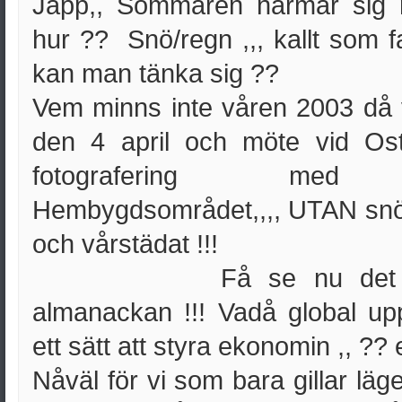
Japp,, Sommaren närmar sig m
hur ?? Snö/regn ,,, kallt som 
kan man tänka sig ??
Vem minns inte våren 2003 då 
den 4 april och möte vid Os
fotografering m
Hembygdsområdet,,,, UTAN snö i 
och vårstädat !!!
Få se nu det 
almanackan !!! Vadå global up
ett sätt att styra ekonomin ,, ?? e
Nåväl för vi som bara gillar läg