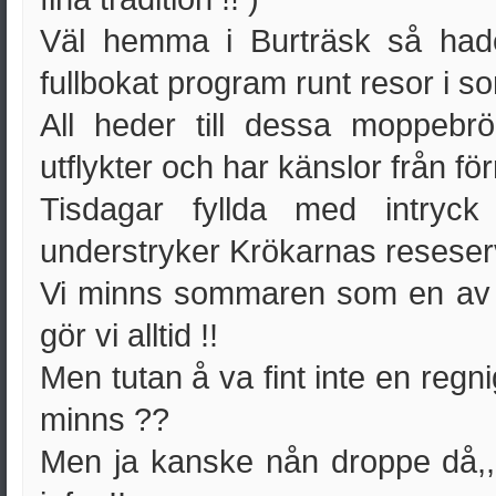
Väl hemma i Burträsk så hade
fullbokat program runt resor i 
All heder till dessa moppebr
utflykter och har känslor från fö
Tisdagar fyllda med intryc
understryker Krökarnas reseserv
Vi minns sommaren som en av d
gör vi alltid !!
Men tutan å va fint inte en regni
minns ??
Men ja kanske nån droppe då,,,