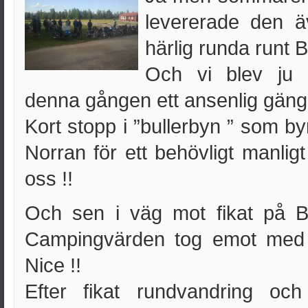
levererade den 
härlig runda runt B
Och vi blev ju 
denna gången ett ansenlig gäng
Kort stopp i ”bullerbyn ” som b
Norran för ett behövligt manli
oss !!
Och sen i väg mot fikat på B
Campingvärden tog emot med m
Nice !!
Efter fikat rundvandring oc