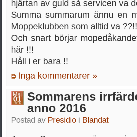
hjärtan av guld så servicen va det
Summa summarum ännu en mi
Moppeklubben som alltid va ??!
Och snart börjar mopedåkandet
här !!!
Håll i er bara !!
Inga kommentarer »
Sommarens irrfärd
Maj
01
2016
anno 2016
Postad av
Presidio
i
Blandat