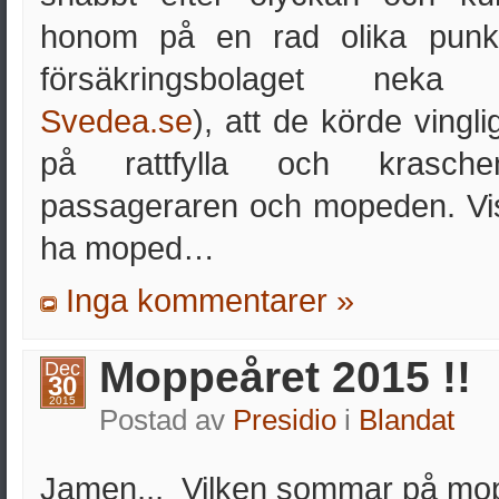
honom på en rad olika punkt
försäkringsbolaget neka 
Svedea.se
), att de körde vingl
på rattfylla och krasc
passageraren och mopeden. Vis
ha moped…
Inga kommentarer »
Moppeåret 2015 !!
Dec
30
2015
Postad av
Presidio
i
Blandat
Jamen,,, Vilken sommar på mopp