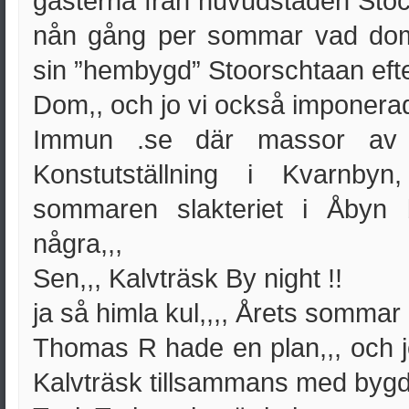
gästerna från huvudstaden St
nån gång per sommar vad dom sk
sin ”hembygd” Stoorschtaan eft
Dom,, och jo vi också imponerad
Immun .se där massor av s
Konstutställning i Kvarnby
sommaren slakteriet i Åbyn 
några,,,
Sen,,, Kalvträsk By night !!
ja så himla kul,,,, Årets sommar 
Thomas R hade en plan,,, och j
Kalvträsk tillsammans med bygd