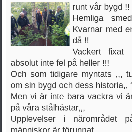
runt vår bygd !!
Hemliga smed
Kvarnar med en 
då !!
Vackert fixat
absolut inte fel på heller !!!
Och som tidigare myntats ,,, t
om sin bygd och dess historia,,
Men vi är inte bara vackra vi ä
på våra stålhästar,,,
Upplevelser i närområdet 
människor är förunnat .