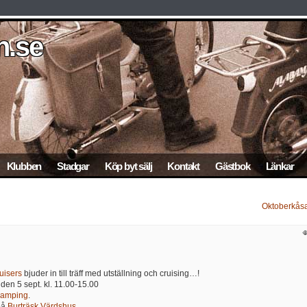
.se
n.se
n.se
.se
n.se
Klubben
Stadgar
Köp byt sälj
Kontakt
Gästbok
Länkar
Oktoberkås
isers
bjuder in till träff med utställning och cruising…!
en 5 sept. kl. 11.00-15.00
Camping
.
på
Burträsk Värdshus
.