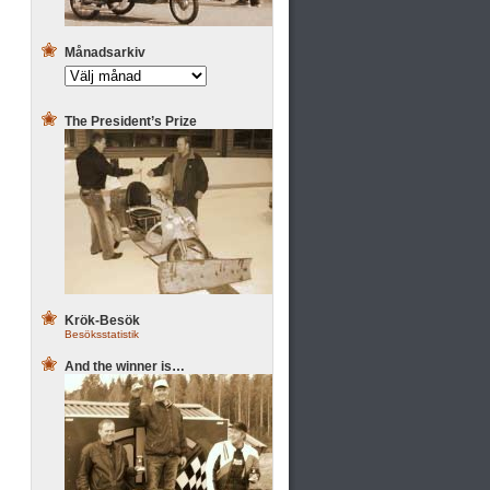
Månadsarkiv
The President’s Prize
Krök-Besök
Besöksstatistik
And the winner is…