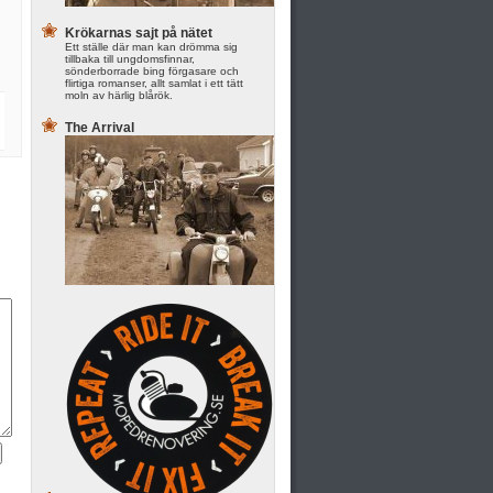
Krökarnas sajt på nätet
Ett ställe där man kan drömma sig
tillbaka till ungdomsfinnar,
sönderborrade bing förgasare och
flirtiga romanser, allt samlat i ett tätt
moln av härlig blårök.
The Arrival