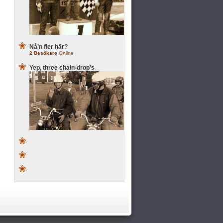
Nå’n fler här?
2 Besökare
Online
Yep, three chain-drop’s