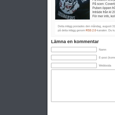
På scen: Coverb
Puben öppen fr
Inträde från kl 2
För mer info, kol
Detta inlägg postades den måndag, augusti 3
på detta inlägg genom
RSS 2.0
-kanalen. Du 
Lämna en kommentar
Namn
E-post (komm
Webbsida