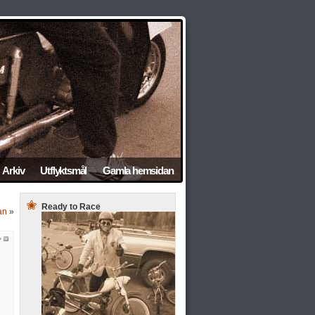
Arkiv
Utflyktsmål
Gamla hemsidan
Ready to Race
an
»