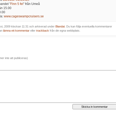
andet ”
Finn 5 fel
” från Umeå
ån 15.00
0.00
la:
www.cageswampcruisers.se
1st, 2009 klockan 11:31 och arkiverad under
Blandat
. Du kan följa eventuella kommentarer
kan
lämna ett kommentar
eller
trackback
från din egna webbplats.
er inte att publiceras)