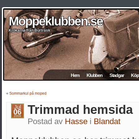
Moppeklubben.se
Moppeklubben.se
Moppeklubben.se
Moppeklubben.se
Moppeklubben.se
Krökarna från Burträsk
Krökarna från Burträsk
Krökarna från Burträsk
Krökarna från Burträsk
Krökarna från Burträsk
Hem
Klubben
Stadgar
Köp 
«
Sommarkul på moped
Trimmad hemsida
Jul
06
2009
Postad av
Hasse
i
Blandat