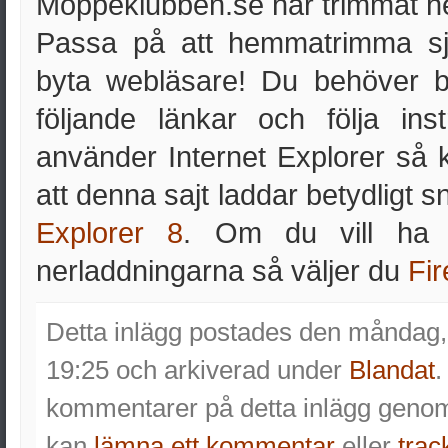
Moppeklubben.se har trimmat h
Passa på att hemmatrimma sj
byta webläsare! Du behöver b
följande länkar och följa in
använder Internet Explorer så
att denna sajt laddar betydlig
Explorer 8
. Om du vill ha
nerladdningarna så väljer du
Fir
Detta inlägg postades den måndag, 
19:25 och arkiverad under
Blandat
.
kommentarer på detta inlägg gen
kan
lämna ett kommentar
eller
trac