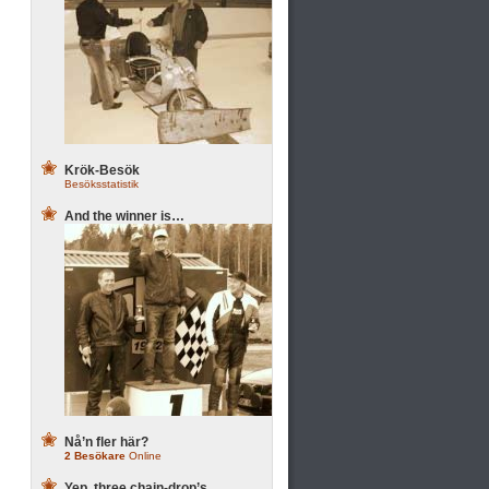
Krök-Besök
Besöksstatistik
And the winner is…
Nå’n fler här?
2 Besökare
Online
Yep, three chain-drop’s