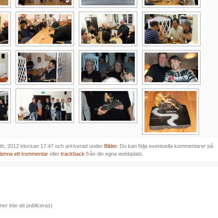
7th, 2012 klockan 17:47 och arkiverad under
Bilder
. Du kan följa eventuella kommentarer på
lämna ett kommentar
eller
trackback
från din egna webbplats.
er inte att publiceras)