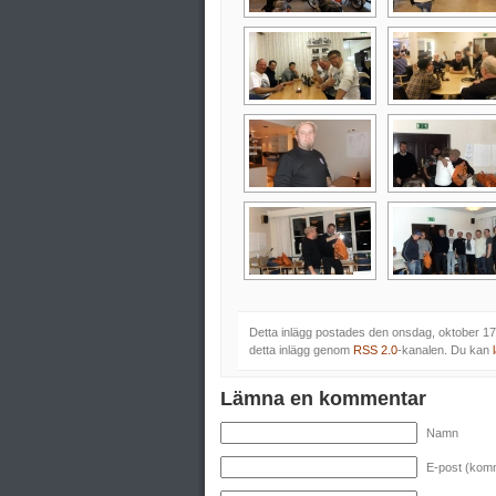
Detta inlägg postades den onsdag, oktober 1
detta inlägg genom
RSS 2.0
-kanalen. Du kan
Lämna en kommentar
Namn
E-post (komm