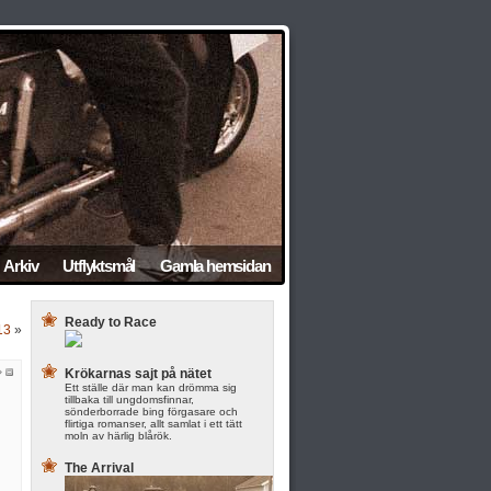
Arkiv
Utflyktsmål
Gamla hemsidan
Ready to Race
13
»
Krökarnas sajt på nätet
Ett ställe där man kan drömma sig
tillbaka till ungdomsfinnar,
sönderborrade bing förgasare och
flirtiga romanser, allt samlat i ett tätt
moln av härlig blårök.
The Arrival