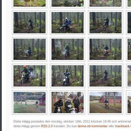
Detta inlägg postades den onsdag, oktober 10th, 2012 klockan 19:45 och arkivera
detta inlägg genom
RSS 2.0
-kanalen. Du kan
lämna ett kommentar
eller
trackback