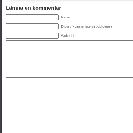
Lämna en kommentar
Namn
E-post (kommer inte att publiceras)
Webbsida