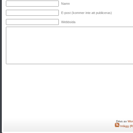
Namn
E-post (kommer inte att publiceras)
Webbsida
Drivs av
Wor
Inlägg (