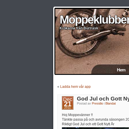
Moppeklubben
Moppeklubbe
Moppeklubbe
Moppeklubben
Moppeklubbe
Krökarna från Burträsk
Krökarna från Burträsk
Krökarna från Burträsk
Krökarna från Burträsk
Krökarna från Burträsk
Hem
«
Ladda hem vår app
God Jul och Gott Ny
Dec
21
Postad av
Presidio
i
Blandat
2011
Hoj Moppevänner !!
Tänkte passa på och avrunda säsongen 201
Riktigt God Jul och ett Gott Nytt År