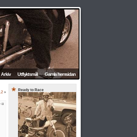
Arkiv
Utflyktsmål
Gamla hemsidan
Ready to Race
12
»