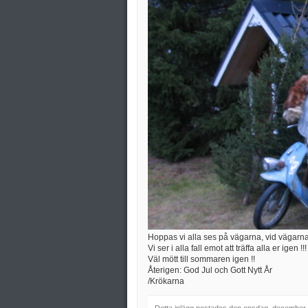
Hoppas vi alla ses på vägarna, vid vägarn
Vi ser i alla fall emot att träffa alla er igen !!!
Väl mött till sommaren igen !!
Återigen: God Jul och Gott Nytt År
/Krökarna