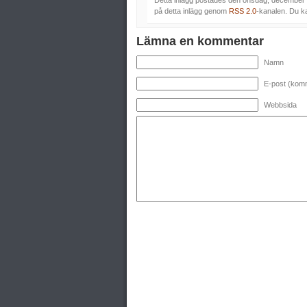
Detta inlägg postades den onsdag, december 
på detta inlägg genom
RSS 2.0
-kanalen. Du 
Lämna en kommentar
Namn
E-post (komm
Webbsida