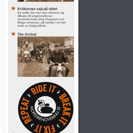
Krökarnas sajt på nätet
Ett ställe där man kan drömma sig
tillbaka till ungdomsfinnar,
sönderborrade bing förgasare och
flirtiga romanser, allt samlat i ett tätt
moln av härlig blårök.
The Arrival