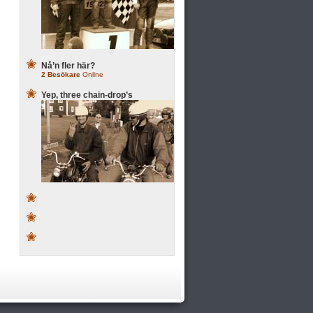
Nå’n fler här?
2 Besökare
Online
Yep, three chain-drop’s