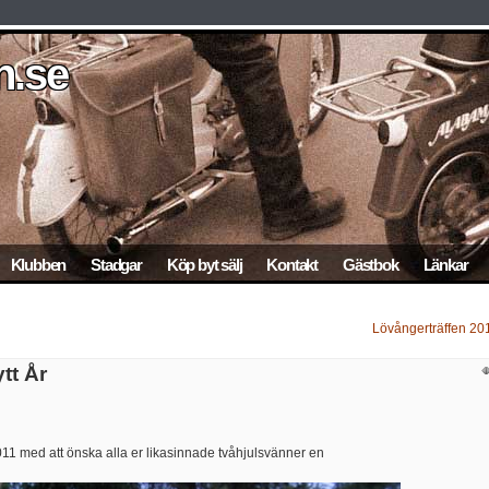
.se
n.se
n.se
.se
n.se
Klubben
Stadgar
Köp byt sälj
Kontakt
Gästbok
Länkar
Lövångerträffen 20
tt År
1 med att önska alla er likasinnade tvåhjulsvänner en