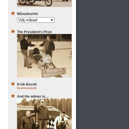
Månadsarkiv
The President’s Prize
Krök-Besök
Besöksstatistik
And the winner is…