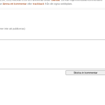
21st, 2011 klockan 8:09 och arkiverad under
Blandat
. Du kan följa eventuella kommentarer
kan
lämna ett kommentar
eller
trackback
från din egna webbplats.
er inte att publiceras)