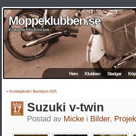
Moppeklubben.se
Moppeklubben.se
Moppeklubben.se
Moppeklubben.se
Moppeklubben.se
Krökarna från Burträsk
Krökarna från Burträsk
Krökarna från Burträsk
Krökarna från Burträsk
Krökarna från Burträsk
Hem
Klubben
Stadgar
Köp 
«
Nostalgikväll i Bursiljum 30/5
Suzuki v-twin
Maj
17
2009
Postad av
Micke
i
Bilder
,
Projek