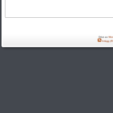
Drivs av
Wor
Inlägg (