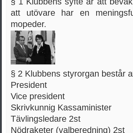
§ 1 Klubbens syfte är att beva
att utövare har en meningsfu
mopeder.
§ 2 Klubbens styrorgan består a
President
Vice president
Skrivkunnig Kassaminister
Tävlingsledare 2st
Nödraketer (valberedning) 2st