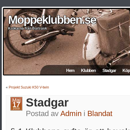
Moppeklubben.se
Moppeklubben.se
Moppeklubben.se
Moppeklubben.se
Moppeklubben.se
Krökarna från Burträsk
Krökarna från Burträsk
Krökarna från Burträsk
Krökarna från Burträsk
Krökarna från Burträsk
Hem
Klubben
Stadgar
Köp 
«
Projekt Suzuki K50 V-twin
Stadgar
Maj
17
2009
Postad av
Admin
i
Blandat