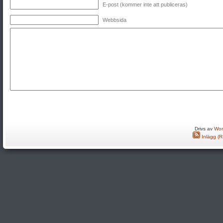
E-post (kommer inte att publiceras)
Webbsida
Drivs av
Wor
Inlägg (