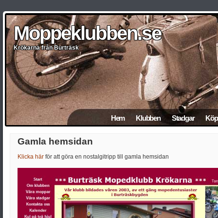
Moppeklubben.se
Moppeklubben.se
Moppeklubben.se
Moppeklubben.se
Moppeklubben.se
Krökarna från Burträsk
Krökarna från Burträsk
Krökarna från Burträsk
Krökarna från Burträsk
Krökarna från Burträsk
Hem
Klubben
Stadgar
Köp 
Gamla hemsidan
Klicka här
för att göra en nostalgitripp till gamla hemsidan